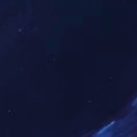
厦落成。
工业有限公司。
电子通讯有限公司，该公司是国内最早生产GPS