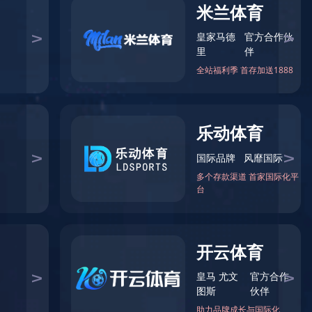
带领十几个热血青年，以几万元为资本，走上了
点))
贵庄铁路桥东。（图为：时任东丽区委书记张继光区
总公司。