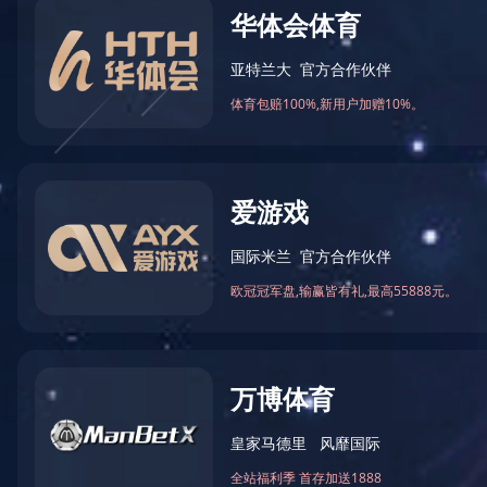
SINCE
1988
1988.1.13
1991
1992