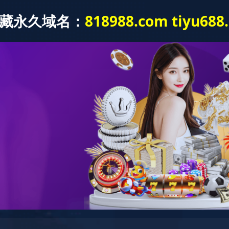
关于安达
经营领域
新闻中心
企业文
介
董事长专介
集团大事记
集