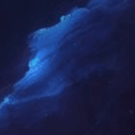
000认证。
商品车现代物流恳谈会”，一举促进了中国汽车物流
斥资8000万元，购买东丽开发区150亩土地兴