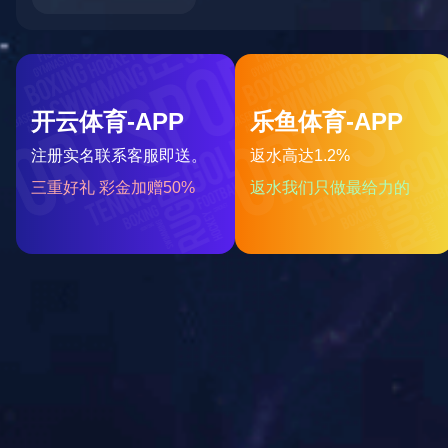
1993
1994