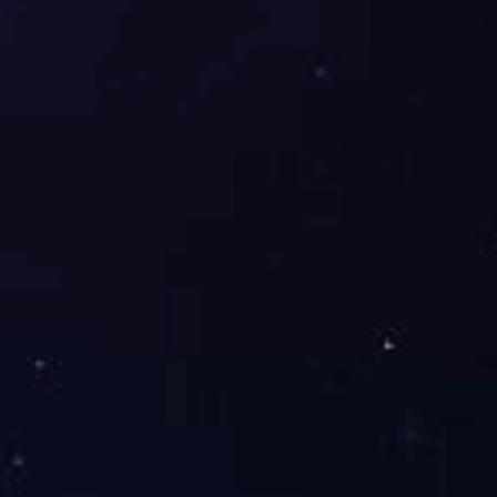
湖成立芜湖安之达物流有限公司，主要承接奇瑞汽车
正式变更为乐竞网页版登录入口。
 AG公司合资成立关节动力安达（天津）生物科技有限公