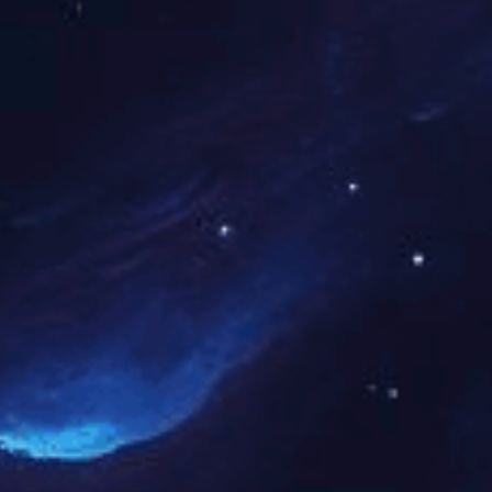
2004
2005